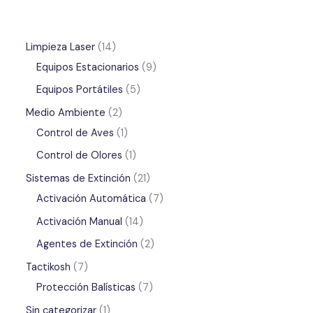
a
d
e
p
r
Limpieza Laser
14
o
d
Equipos Estacionarios
9
u
c
t
Equipos Portátiles
5
o
s
Medio Ambiente
2
Control de Aves
1
Control de Olores
1
Sistemas de Extinción
21
Activación Automática
7
Activación Manual
14
Agentes de Extinción
2
Tactikosh
7
Protección Balísticas
7
Sin categorizar
1