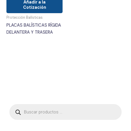
Añadir a la
Cotización
Protección Balísticas
PLACAS BALÍSTICAS RÍGIDA
DELANTERA Y TRASERA
B
ú
s
q
u
e
d