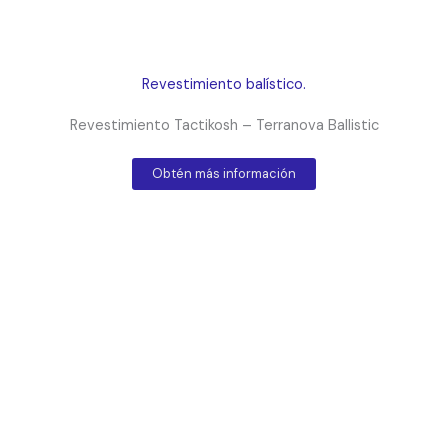
Revestimientos Tactikosh – U B
Obtén más información
Revestimiento balístico.
Revestimiento Tactikosh – Terranova Ballistic
Obtén más información