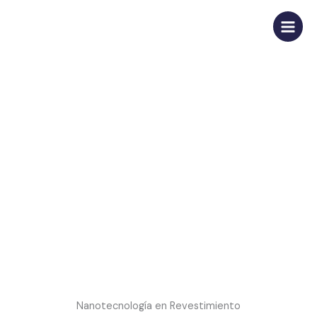
Ir
al
contenido
Revestimientos
Nanotecnología en Revestimiento