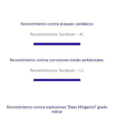
INSA
se enorgullece de presentar a
Revestimientos
Tactikosh.
Revestimiento contra ataques vandálicos
Revestimientos Tactikosh – AL
Obtén más información
Revestimiento contra corrosiones medio ambientales.
Revestimientos Tactikosh – U L
Obtén más información
Revestimiento contra explosiones "Blast Mitigation" grado
militar