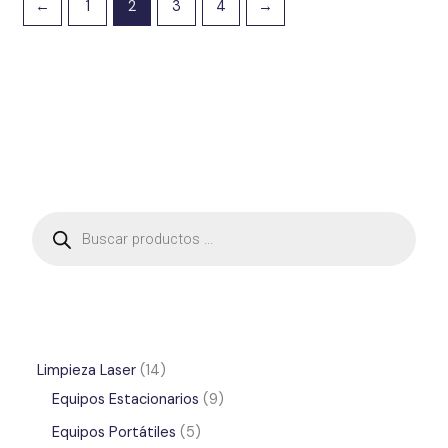
←
1
2
3
4
→
B
ú
s
q
u
e
d
a
d
e
p
r
Limpieza Laser
14
o
d
Equipos Estacionarios
9
u
c
t
Equipos Portátiles
5
o